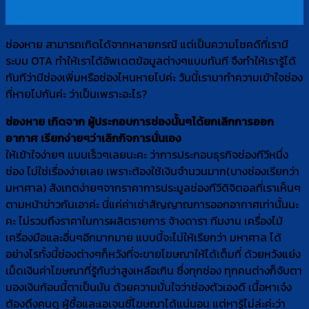
ก.พ.
ช่องหาย สามารถเกิดได้จากหลายกรณี แต่เป็นความโชคดีที่เรามี
ระบบ OTA ทำให้เราได้อัพเดตข้อมูลต่างๆแบบทันที จึงทำให้เรารู้ได้
ทันทีว่ามีช่องเพิ่มหรือช่องไหนหายไปค่ะ วันนี้เรามาทำความเข้าใจช่อง
ที่หายไปกันค่ะ ว่าเป็นเพราะอะไร?
ช่องหาย เกิดจาก ผู้ประกอบการช่องนั้นๆได้ยกเลิกการออก
อากาศ เรียกง่ายๆว่าเลิกกิจการนั่นเอง
ให้เข้าใจง่ายๆ แบบเร็วๆเลยนะคะ ว่าการประกอบธุรกิจช่องทีวีหนึ่ง
ช่อง ไม่ใช่เรื่องง่ายเลย เพราะต้องใช้เงินจำนวนมาก(บางช่องเรียกว่า
มหาศาล) สังเกตง่ายๆจากราคาการประมูลช่องทีวีดิจิตอลที่เราเห็นๆ
ตามหน้าข่าวกันเอาค่ะ นี่แค่ค่าเช่าสัญญาณการออกอากาศเท่านั้นนะ
คะ ไม่รวมถึงราคาในการผลิตรายการ จ้างดารา ทีมงาน เครื่องไม้
เครื่องมือและอื่นๆอีกมากมาย แบบนี้จะไม่ให้เรียกว่า มหาศาล ได้
อย่างไรทั้งนี้ช่องต่างๆก็หวังที่จะขายโฆษณาให้ได้เต็มที่ ด้วยหวังแย่ง
เม็ดเงินค่าโฆษณาที่รู้กันว่าสูงเหลือเกิน ซึ่งทุกช่อง ทุกคนต่างก็จับตา
มองเงินก้อนนี้ตาเป็นมัน ด้วยความมั่นใจว่าช่องตัวเองดี เนื้อหาเจ๋ง
ต้องดึงคนดู ผู้ซื้อและเอเจนซี่โฆษณาได้แน่นอน แต่หารู้ไม่ล่ะค่ะว่า