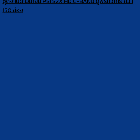
ชุดจานดาวเทียม PSI S2X HD C-BAND ดูฟรีทีวีไทย กว่า
150 ช่อง