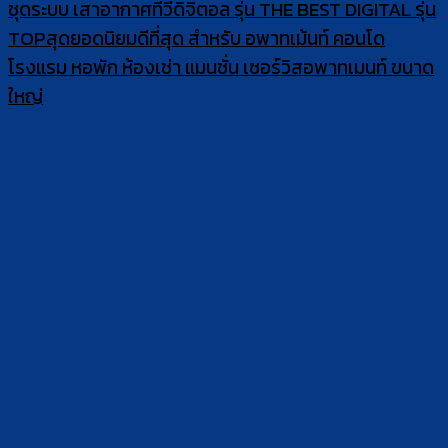
ชุดระบบ เสาอากาศทีวีดิจิตอล รุ่น THE BEST DIGITAL รุ่น
TOPสุดยอดนิยมดีที่สุด สำหรับ อพาทเม้นท์ คอนโด
โรงแรม หอพัก ห้องเช่า แมนชั่น เซอร์วิสอพาทเมนท์ ขนาด
ใหญ่