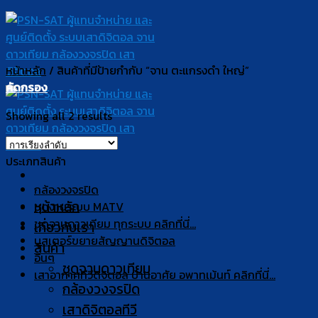
Skip
to
content
หน้าหลัก
/
สินค้าที่มีป้ายกำกับ “จาน ตะแกรงดำ ใหญ่”
คัดกรอง
Showing all 2 results
ประเภทสินค้า
กล้องวงจรปิด
หน้าหลัก
ชุดงานระบบ MATV
ชุดจานดาวเทียม ทุกระบบ คลิกที่นี่...
เกี่ยวกับเรา
บูสเตอร์ขยายสัญญานดิจิตอล
สินค้า
อื่นๆ
ชุดจานดาวเทียม
เสาอากาศทีวีดิจิตอล บ้านอาศัย อพาทเม้นท์ คลิกที่นี่...
กล้องวงจรปิด
เสาดิจิตอลทีวี