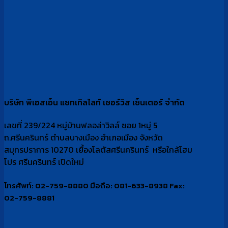
บริษัท พีเอสเอ็น แซทเทิลไลท์ เซอร์วิส เซ็นเตอร์ จำกัด
เลขที่ 239/224 หมู่บ้านฟลอล่าวิลล์ ซอย 1หมู่ 5
ถ.ศรีนครินทร์ ตำบลบางเมือง อำเภอเมือง จังหวัด
สมุทรปราการ 10270 เยื้องโลตัสศรีนครินทร์ หรือใกล้โฮม
โปร ศรีนครินทร์ เปิดใหม่
โทรศัพท์: 02-759-8880 มือถือ: 081-633-8938 Fax:
02-759-8881