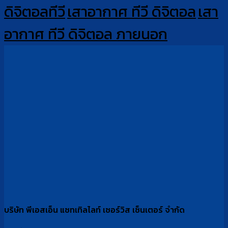
ดิจิตอลทีวี
เสาอากาศ ทีวี ดิจิตอล
เสา
อากาศ ทีวี ดิจิตอล ภายนอก
บริษัท พีเอสเอ็น แซทเทิลไลท์ เซอร์วิส เซ็นเตอร์ จำกัด